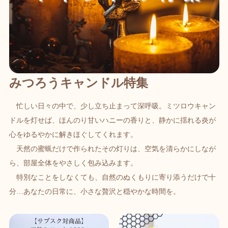
みつろうキャンドル特集
忙しい日々の中で、少し立ち止まって深呼吸。ミツロウキャン
ドルを灯せば、ほんのり甘いハニーの香りと、静かに揺れる炎が
心をゆるやかに解きほぐしてくれます。
天然の蜜蝋だけで作られたその灯りは、空気を清らかにしなが
ら、部屋全体をやさしく包み込みます。
特別なことをしなくても、自然のぬくもりに寄り添うだけで十
分…あなたの日常に、小さな贅沢と穏やかな時間を。