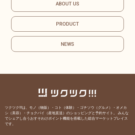
ABOUT US
PRODUCT
NEWS
ツクツク!!!は、モノ（物販）・コト（体験）・ゴチソウ（グルメ）・オメカ
シ（美容）・チョクバイ（産地直送）のショッピングと予約サイト。
みんな
でシェアし合うおすそわけポイント機能を搭載した総合マーケットプレイス
です。