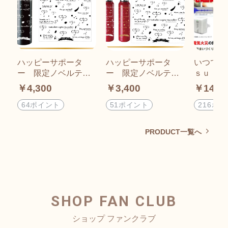
ハッピーサポータ
ハッピーサポータ
いつでも
ー 限定ノベルティ
ー 限定ノベルティ
ｓｕｉｔ
ー 木目調ボトル
ー スリムサーモボ
ブレーカ
￥4,300
￥3,400
￥14,4
トル
64ポイント
51ポイント
216ポ
PRODUCT一覧へ
SHOP FAN CLUB