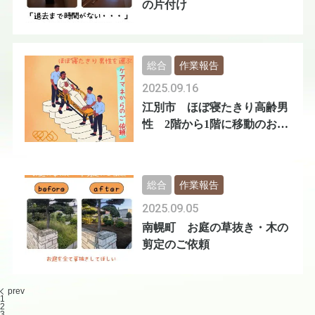
の片付け
総合
作業報告
2025.09.16
江別市 ほぼ寝たきり高齢男
性 2階から1階に移動のお手
伝い
総合
作業報告
2025.09.05
南幌町 お庭の草抜き・木の
剪定のご依頼
prev
1
2
3