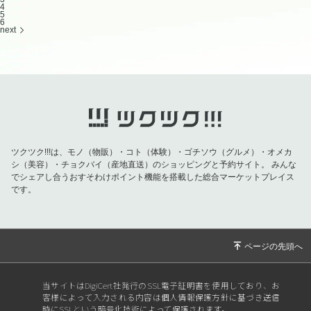
4
5
6
next
ツクツク!!!は、モノ（物販）・コト（体験）・ゴチソウ（グルメ）・オメカ
シ（美容）・チョクバイ（産地直送）のショッピングと予約サイト。
みんな
でシェアし合うおすそわけポイント機能を搭載した総合マーケットプレイス
です。
当サイトはDigiCert社発行のSSL電子証明書を使用しており、お
客様によって入力される内容は個人情報保護方針に基づき送信
時にSSLという暗号化技術によって保護されます。