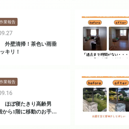
作業報告
09.27
 外壁清掃！茶色い雨垂
ッキリ！
作業報告
09.16
 ほぼ寝たきり高齢男
階から1階に移動のお手伝