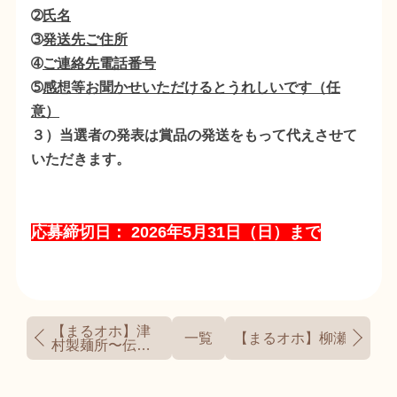
➁
氏名
➂
発送先ご住所
➃
ご連絡先電話番号
➄
感想等お聞かせいただけるとうれしいです（任
意）
３）当選者の発表は賞品の発送をもって代えさせて
いただきます。
応募締切日： 2026年5月31日（日）まで
【まるオホ】津
一覧
【まるオホ】柳瀬農園〜
村製麺所〜伝統
と進化で愛され
続ける理由