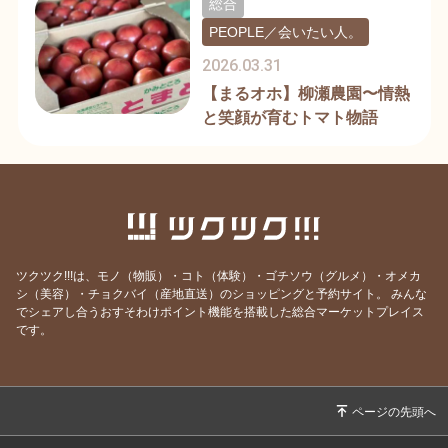
総合
PEOPLE／会いたい人。
2026.03.31
【まるオホ】柳瀬農園〜情熱
と笑顔が育むトマト物語
ツクツク!!!は、モノ（物販）・コト（体験）・ゴチソウ（グルメ）・オメカ
シ（美容）・チョクバイ（産地直送）のショッピングと予約サイト。
みんな
でシェアし合うおすそわけポイント機能を搭載した総合マーケットプレイス
です。