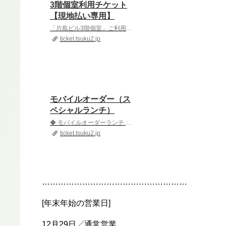
3階個室利用チケット
【現地払い専用】
「片島ビル3階個室」ご利用チケットです。▶打ち合わせや会議でのご利用可能です▶小さいお子様とご一緒のご利用も可能です
ticket.tsuku2.jp
モバイルオーダー（ス
ペシャルランチ）
◆ モバイルオーダーランチ ◆・下記ページのGoogleフォームから事前にランチのご注文をご記入ください ◆ ご利用可能時間 ◆ランチタイム 11:00〜14:30◆ 注意事項 ◆※ 当日のご注文には対応できない場合がございますのでご来店前にご注文よろしくお願い致します
ticket.tsuku2.jp
………………………………………………
[年末年始の営業日]
12月29日╱通常営業