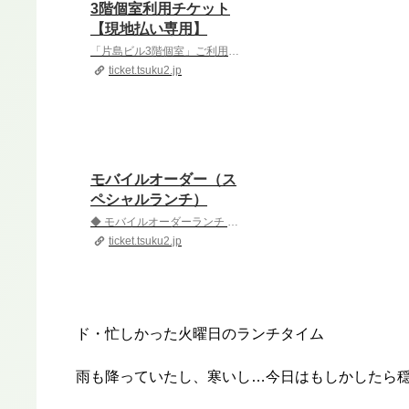
3階個室利用チケット
【現地払い専用】
「片島ビル3階個室」ご利用チケットです。▶打ち合わせや会議でのご利用可能です▶小さいお子様とご一緒のご利用も可能です
ticket.tsuku2.jp
モバイルオーダー（ス
ペシャルランチ）
◆ モバイルオーダーランチ ◆・下記ページのGoogleフォームから事前にランチのご注文をご記入ください ◆ ご利用可能時間 ◆ランチタイム 11:00〜14:30◆ 注意事項 ◆※ 当日のご注文には対応できない場合がございますのでご来店前にご注文よろしくお願い致します
ticket.tsuku2.jp
ド・忙しかった火曜日のランチタイム
雨も降っていたし、寒いし…今日はもしかしたら穏