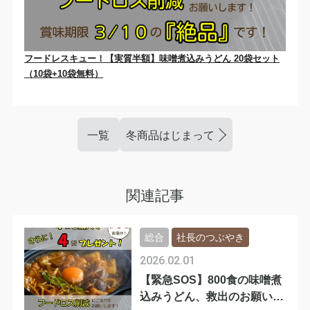
フードレスキュー！【実質半額】味噌煮込みうどん 20袋セット
（10袋+10袋無料）
一覧
冬商品はじまってます！
関連記事
総合
社長のつぶやき
2026.02.01
【緊急SOS】800食の味噌煮
込みうどん、救出のお願いで