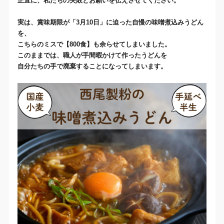
正直に、私たちの失敗とお願いを伝えさせてください。
実は、賞味期限が「
3
月
10
日」
に迫った自慢の味噌煮込みうどん
を、
こちらのミスで【
800
食】も余らせてしまいました。
このままでは、職人が手間暇かけて作ったうどんを
自分たちの手で廃棄することになってしまいます。