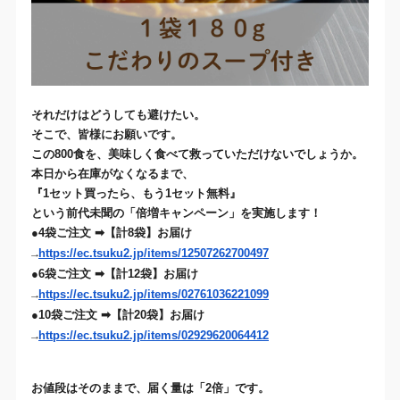
それだけはどうしても避けたい。
そこで、
皆
様にお願いです。
この
800
食を、美味しく食べて救っていただけないでしょうか。
本日から在庫がなくなるまで、
『
1
セット買ったら、もう
1
セット無料』
という前代未聞の「倍増キャンペーン」を実施します！
4
袋ご注文
➡
【計
8
袋】お届け
●
https://ec.tsuku2.jp/items/
12507262700497
→
6
袋ご注文
➡
【計
12
袋】お届け
●
https://ec.tsuku2.jp/items/
02761036221099
→
10
袋ご注文
➡
【計
20
袋】お届け
●
https://ec.tsuku2.jp/items/
02929620064412
→
お値段はそのままで、届く量は「
2
倍」です。