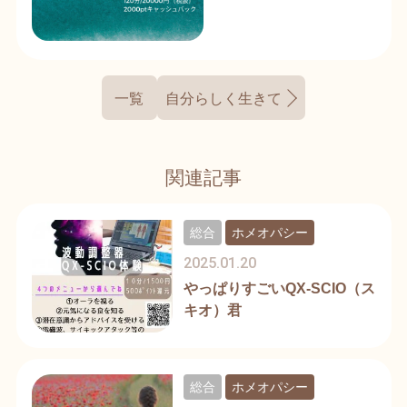
一覧
自分らしく生きていると起こるミラ
関連記事
総合
ホメオパシー
2025.01.20
やっぱりすごいQX-SCIO（ス
キオ）君
総合
ホメオパシー