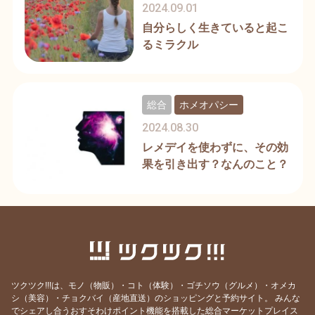
2024.09.01
自分らしく生きていると起こ
るミラクル
総合
ホメオパシー
2024.08.30
レメデイを使わずに、その効
果を引き出す？なんのこと？
ツクツク!!!は、モノ（物販）・コト（体験）・ゴチソウ（グルメ）・オメカ
シ（美容）・チョクバイ（産地直送）のショッピングと予約サイト。
みんな
でシェアし合うおすそわけポイント機能を搭載した総合マーケットプレイス