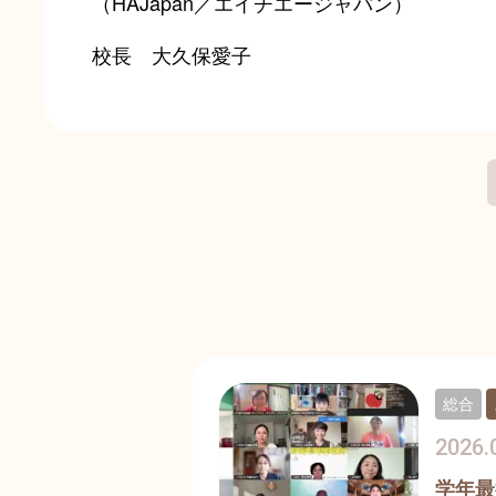
（HAJapan／エイチエージャパン）
校長 大久保愛子
総合
2026.
学年最