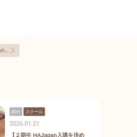
家庭用セルフケアのための ”Qポーテンシーキット” 降臨！
総合
スクール
2026.01.21
【２期生 HAJapan入講を決め