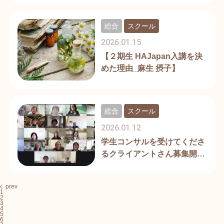
総合
スクール
2026.01.15
【２期生 HAJapan入講を決
めた理由_麻生 摂子】
総合
スクール
2026.01.12
学生コンサルを受けてくださ
るクライアントさん募集開始
します！
prev
1
2
3
4
5
6