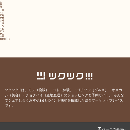
7
8
9
10
11
12
13
14
15
16
17
18
next
ツクツク!!!は、モノ（物販）・コト（体験）・ゴチソウ（グルメ）・オメカ
シ（美容）・チョクバイ（産地直送）のショッピングと予約サイト。
みんな
でシェアし合うおすそわけポイント機能を搭載した総合マーケットプレイス
です。