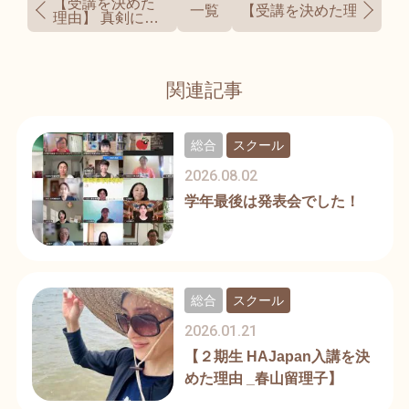
【受講を決めた
一覧
【受講を決めた理由】 
理由】 真剣にホ
メオパシーに向
かっている人達
がいる
関連記事
総合
スクール
2026.08.02
学年最後は発表会でした！
総合
スクール
2026.01.21
【２期生 HAJapan入講を決
めた理由 _春山留理子】