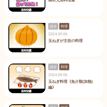
島村兄弟料理集
総合
料理
2024.09.06
玉ねぎが主役の料理
総合
料理
2024.09.06
玉ねぎ料理《魚介類(加熱)
編》