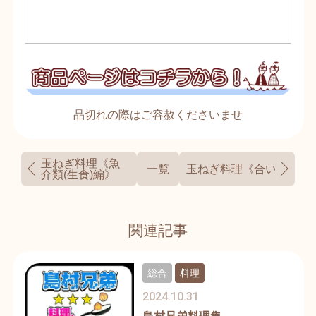
品切れの際はご容赦くださいませ
玉ねぎ料理《魚
一覧
玉ねぎ料理《合い挽き肉
介類(生食)編》
関連記事
総合
料理
2024.10.31