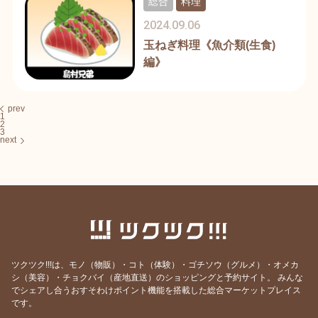
総合
料理
2024.09.06
玉ねぎ料理《魚介類(生食)
編》
prev
1
2
3
next
ツクツク!!!は、モノ（物販）・コト（体験）・ゴチソウ（グルメ）・オメカ
シ（美容）・チョクバイ（産地直送）のショッピングと予約サイト。
みんな
でシェアし合うおすそわけポイント機能を搭載した総合マーケットプレイス
です。