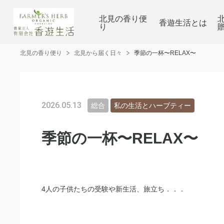
北見の香り便
香遊生活とは
り
北見の香り便り
北見から届く日々
季節の一杯〜RELAX〜
2026.05.13
総合
私の生活とハーブティー
季節の一杯〜RELAX〜
4人の子供たちの受験や新生活、旅立ち．．．