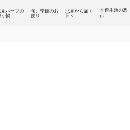
香遊生活の想
北見ハーブの
旬、季節のお
北見から届く
贈り物
便り
日々
い