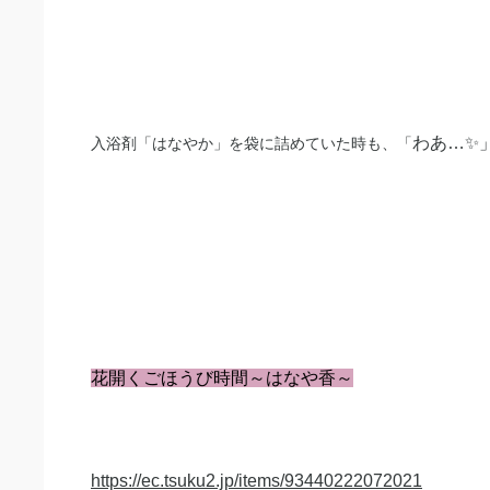
わあ…✨
入浴剤「はなやか」を袋に詰めていた時も、「
花開くごほうび時間～はなや香～
https://ec.tsuku2.jp/items/93440222072021