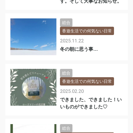
す。そして大事なお知らせ。
総合
香遊生活での何気ない日常
2025.11.22
冬の朝に思う事…
総合
香遊生活での何気ない日常
2025.02.20
できました、できました！い
いものができました♡
総合