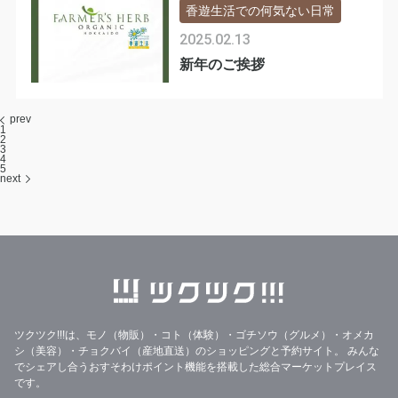
香遊生活での何気ない日常
2025.02.13
新年のご挨拶
prev
1
2
3
4
5
next
ツクツク!!!は、モノ（物販）・コト（体験）・ゴチソウ（グルメ）・オメカ
シ（美容）・チョクバイ（産地直送）のショッピングと予約サイト。
みんな
でシェアし合うおすそわけポイント機能を搭載した総合マーケットプレイス
です。