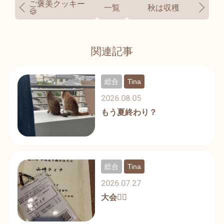
ご褒美クッキー
一覧
秋は収穫
🍪
関連記事
総合
Tina
2026.08.05
もう夏終わり？
総合
Tina
2026.07.27
大会🏊‍♀️