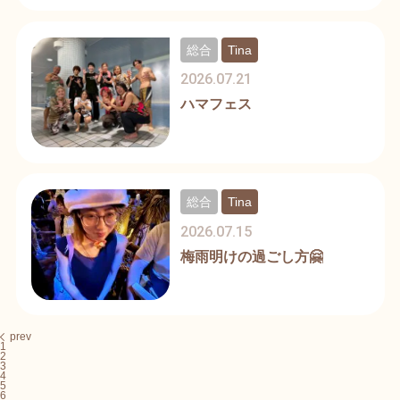
総合
Tina
2026.07.21
ハマフェス
総合
Tina
2026.07.15
梅雨明けの過ごし方🤗
prev
1
2
3
4
5
6