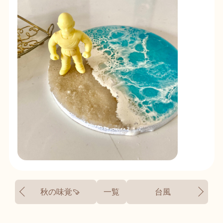
秋の味覚🍠
一覧
台風