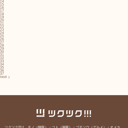
14
15
16
17
18
19
20
21
22
23
24
25
26
27
28
29
30
31
32
33
34
35
36
37
next
ツクツク!!!は、モノ（物販）・コト（体験）・ゴチソウ（グルメ）・オメカ