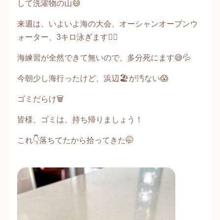
して洗濯物の山😅
来週は、いよいよ海の大会、オーシャンオーブンウ
ォーター、3キロ泳ぎます🏊‍♀️
海練習が全然できて無いので、多分死にます😅💦
今朝少し海行ったけど、浜辺🏖️が汚ない😱
ゴミだらけ🗑️
皆様、ゴミは、持ち帰りましょう！
これ👇落ちてたから拾ってきた🤭