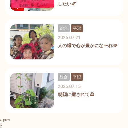
したい💕
総合
平沼
2026.07.21
人の縁で心が豊かにな〜れ🩷
総合
平沼
2026.07.15
朝顔に癒されて🌅
prev
1
2