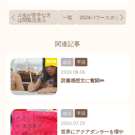
⚠️虫が苦手な方
一覧
2024パワースポット✨
は閲覧注意⚠️
関連記事
総合
平沼
2026.08.06
読書感想文に奮闘✏️
総合
平沼
2026.07.29
世界にアクアダンサーを増や