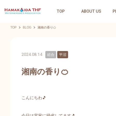
TOP
ABOUT US
P
TOP
BLOG
湘南の香り🍊
2024.08.14
総合
平沼
湘南の香り🍊
こんにちわ🎵
今日は実家に帰省してます🎵