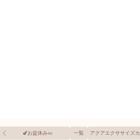
🍆お盆休み🥒
一覧