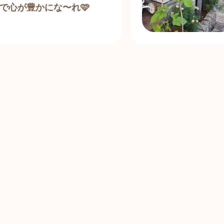
で心が豊かにな〜れ🩷