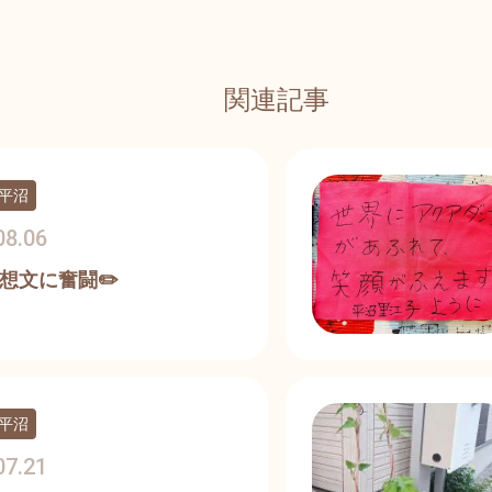
関連記事
平沼
08.06
想文に奮闘✏️
平沼
07.21