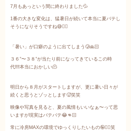
7月もあっという間に終わりました💦
1番の大きな変化は、猛暑日が続いて本当に夏バテし
そうになりそうですね😅✋🏻
「暑い」が口癖のように出てしまう🥲🙏🏻
３６°〜３８°が当たり前になってきているこの時
代‼️‼️本当におかしい🫠
明日から８月がスタートしますが、更に暑い日々が
続くと思うとゾッとします🥵笑笑
映像や写真を見ると、夏の風情もいいなぁ〜って思
いますが現実はバテバテ😂👊🏻
常に冷房MAXの環境でゆっくりしたいもの🤪✌🏻笑