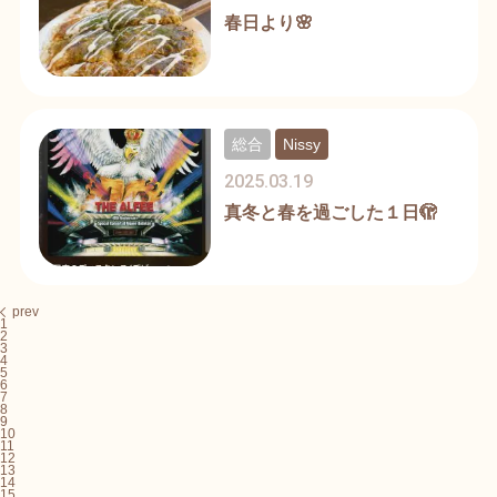
春日より🌸
総合
Nissy
2025.03.19
真冬と春を過ごした１日🫣
prev
1
2
3
4
5
6
7
8
9
10
11
12
13
14
15