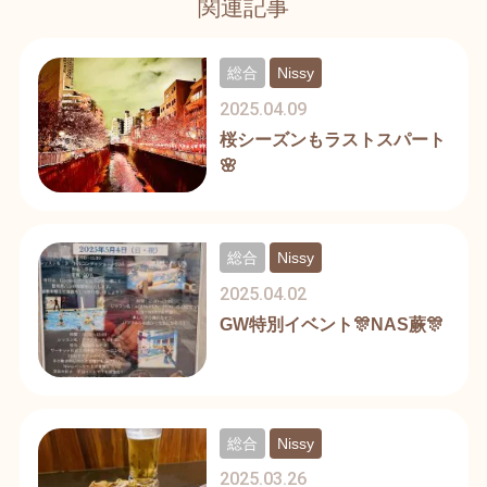
関連記事
総合
Nissy
2025.04.09
桜シーズンもラストスパート
🌸
総合
Nissy
2025.04.02
GW特別イベント🎊NAS蕨🎊
総合
Nissy
2025.03.26