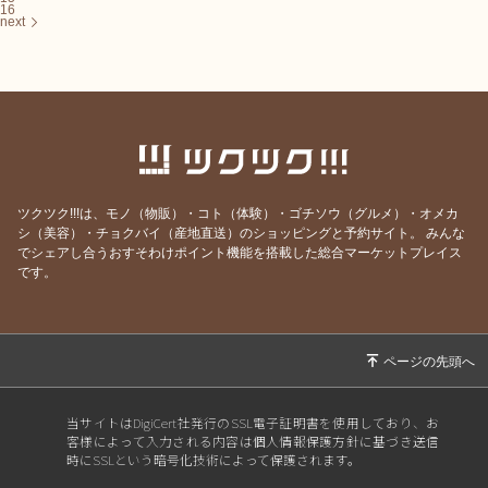
16
next
ツクツク!!!は、モノ（物販）・コト（体験）・ゴチソウ（グルメ）・オメカ
シ（美容）・チョクバイ（産地直送）のショッピングと予約サイト。
みんな
でシェアし合うおすそわけポイント機能を搭載した総合マーケットプレイス
です。
当サイトはDigiCert社発行のSSL電子証明書を使用しており、お
客様によって入力される内容は個人情報保護方針に基づき送信
時にSSLという暗号化技術によって保護されます。