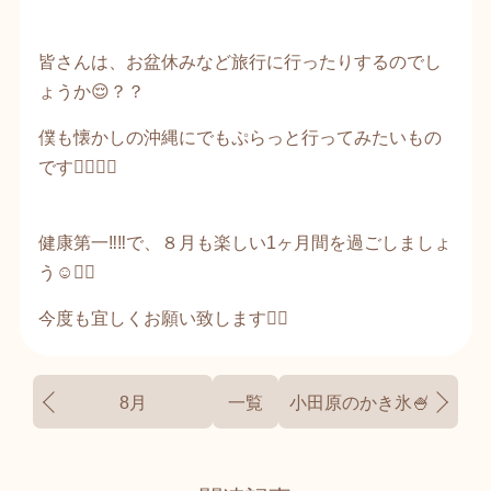
皆さんは、お盆休みなど旅行に行ったりするのでし
ょうか😌？？
僕も懐かしの沖縄にでもぷらっと行ってみたいもの
です😮‍💨✌🏻
健康第一‼️‼️で、８月も楽しい1ヶ月間を過ごしましょ
う☺️✌🏻
今度も宜しくお願い致します🙇‍♂️
8月
一覧
小田原のかき氷🍧