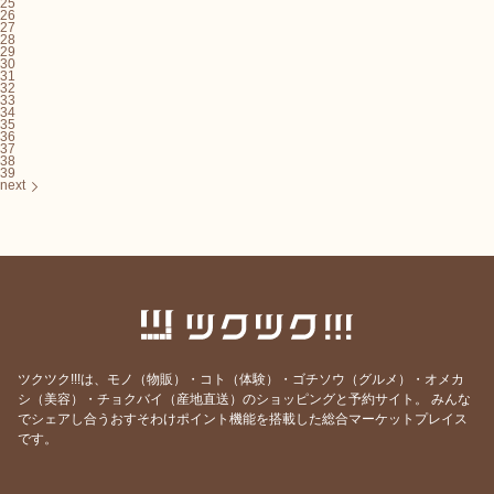
25
26
27
28
29
30
31
32
33
34
35
36
37
38
39
next
ツクツク!!!は、モノ（物販）・コト（体験）・ゴチソウ（グルメ）・オメカ
シ（美容）・チョクバイ（産地直送）のショッピングと予約サイト。
みんな
でシェアし合うおすそわけポイント機能を搭載した総合マーケットプレイス
です。