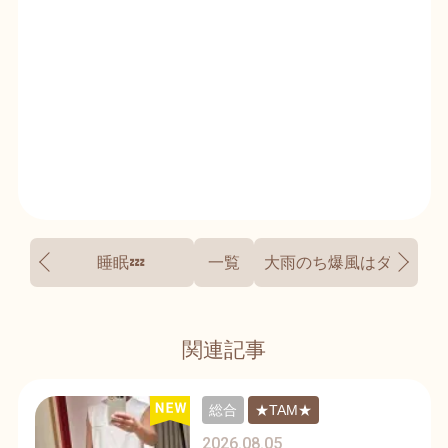
睡眠💤
一覧
大雨のち爆風はダメ
関連記事
総合
★TAM★
2026.08.05