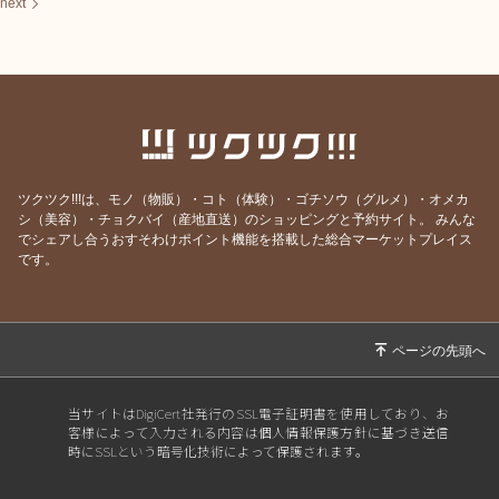
next
ツクツク!!!は、モノ（物販）・コト（体験）・ゴチソウ（グルメ）・オメカ
シ（美容）・チョクバイ（産地直送）のショッピングと予約サイト。
みんな
でシェアし合うおすそわけポイント機能を搭載した総合マーケットプレイス
です。
当サイトはDigiCert社発行のSSL電子証明書を使用しており、お
客様によって入力される内容は個人情報保護方針に基づき送信
時にSSLという暗号化技術によって保護されます。