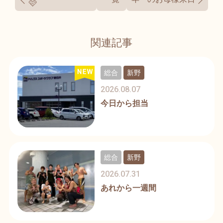
🩷
関連記事
総合
新野
2026.08.07
今日から担当
総合
新野
2026.07.31
あれから一週間