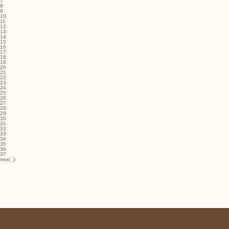
7
8
9
10
11
12
13
14
15
16
17
18
19
20
21
22
23
24
25
26
27
28
29
30
31
32
33
34
35
36
37
next