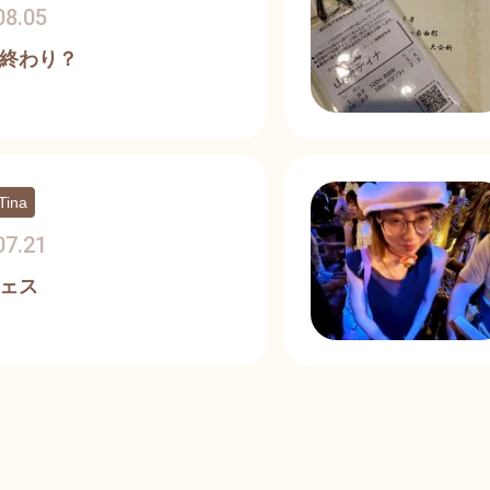
08.05
終わり？
Tina
07.21
ェス