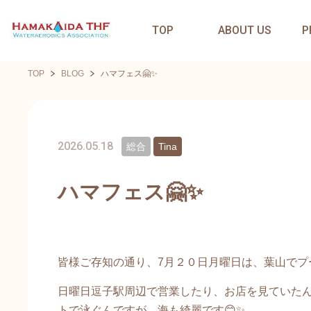
TOP
ABOUT US
P
TOP
BLOG
ハマフェス🤗✨
2026.05.18
総合
Tina
ハマフェス🤗✨
皆様ご存知の通り、7月２０日月曜日は、葉山でプー
日曜日逗子駅周辺で営業したり、お店を見ていた
トで泳ぐんですが、海も綺麗です😊✨