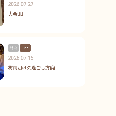
2026.07.27
大会🏊‍♀️
総合
Tina
2026.07.15
梅雨明けの過ごし方🤗