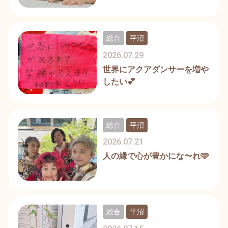
総合
平沼
2026.07.29
世界にアクアダンサーを増や
したい💕
総合
平沼
2026.07.21
人の縁で心が豊かにな〜れ🩷
総合
平沼