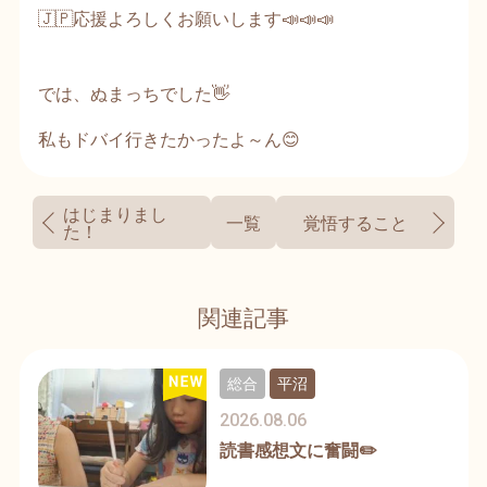
🇯🇵応援よろしくお願いします📣📣📣
では、ぬまっちでした👋
私もドバイ行きたかったよ～ん😊
はじまりまし
一覧
覚悟すること
た！
関連記事
総合
平沼
2026.08.06
読書感想文に奮闘✏️