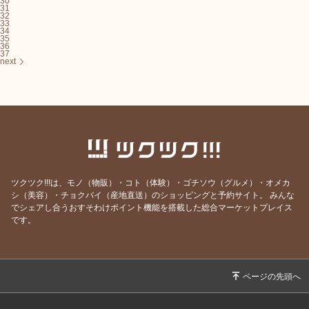
30
31
32
33
34
35
36
37
next
ツクツク!!!は、モノ（物販）・コト（体験）・ゴチソウ（グルメ）・オメカ
シ（美容）・チョクバイ（産地直送）のショッピングと予約サイト。
みんな
でシェアし合うおすそわけポイント機能を搭載した総合マーケットプレイス
です。