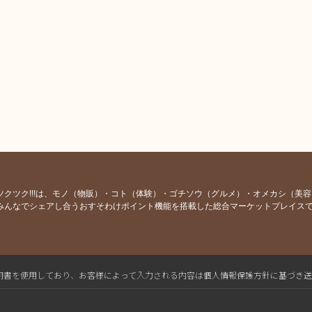
ツクツク!!!は、モノ（物販）・コト（体験）・ゴチソウ（グルメ）・オメカシ（美
みんなでシェアし合うおすそわけポイント機能を搭載した総合マーケットプレイス
L電子証明書を使用しており、お客様によって入力される内容は個人情報保護方針に基づき