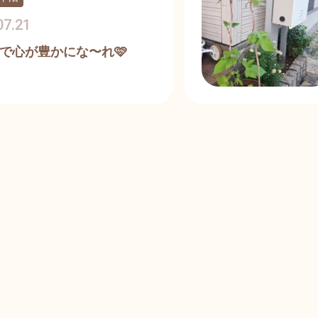
07.21
で心が豊かにな〜れ🩷