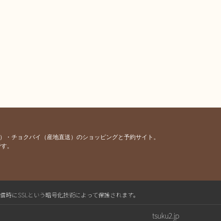
容）・チョクバイ（産地直送）のショッピングと予約サイト。
です。
送信時にSSLという暗号化技術によって保護されます。
tsuku2.jp