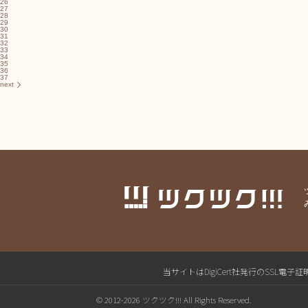
26
27
28
29
30
31
32
33
34
35
36
37
next
当サイトはDigiCert社発行のSS
© 2012-2026 ツクツク!!! All Rights Reserved.