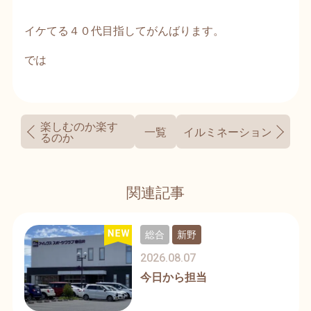
イケてる４０代目指してがんばります。
では
楽しむのか楽す
一覧
イルミネーション🎄✨
るのか
関連記事
総合
新野
2026.08.07
今日から担当