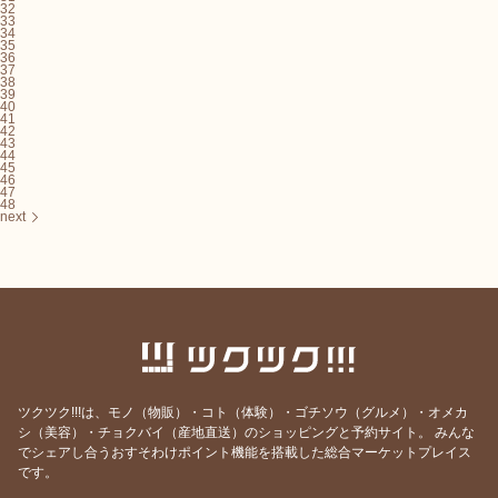
32
33
34
35
36
37
38
39
40
41
42
43
44
45
46
47
48
next
ツクツク!!!は、モノ（物販）・コト（体験）・ゴチソウ（グルメ）・オメカ
シ（美容）・チョクバイ（産地直送）のショッピングと予約サイト。
みんな
でシェアし合うおすそわけポイント機能を搭載した総合マーケットプレイス
です。