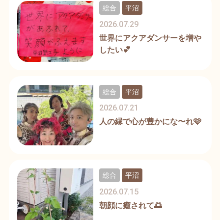
総合
平沼
2026.07.29
世界にアクアダンサーを増や
したい💕
総合
平沼
2026.07.21
人の縁で心が豊かにな〜れ🩷
総合
平沼
2026.07.15
朝顔に癒されて🌅