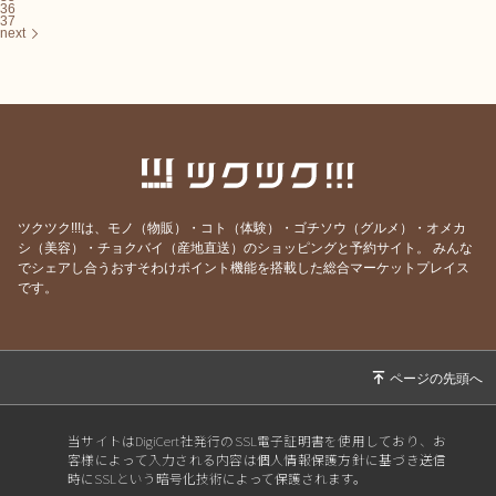
36
37
next
ツクツク!!!は、モノ（物販）・コト（体験）・ゴチソウ（グルメ）・オメカ
シ（美容）・チョクバイ（産地直送）のショッピングと予約サイト。
みんな
でシェアし合うおすそわけポイント機能を搭載した総合マーケットプレイス
です。
当サイトはDigiCert社発行のSSL電子証明書を使用しており、お
客様によって入力される内容は個人情報保護方針に基づき送信
時にSSLという暗号化技術によって保護されます。