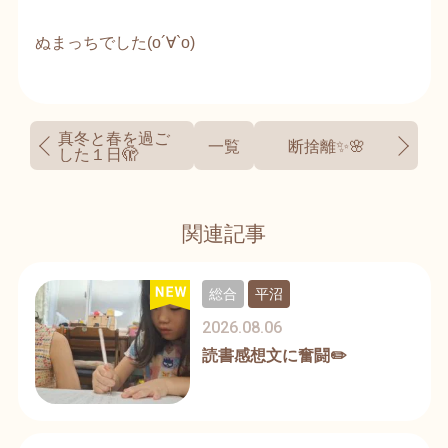
ぬまっちでした(о´∀`о)
真冬と春を過ご
一覧
断捨離✨🌸
した１日🫣
関連記事
総合
平沼
2026.08.06
読書感想文に奮闘✏️