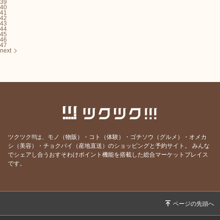
39
40
41
42
43
44
45
46
47
next
ツクツク!!!は、モノ（物販）・コト（体験）・ゴチソウ（グルメ）・オメカ
シ（美容）・チョクバイ（産地直送）のショッピングと予約サイト。
みんな
でシェアし合うおすそわけポイント機能を搭載した総合マーケットプレイス
です。