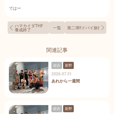
ではー
ハマカイダTHF
一覧
第二弾‼️ドバイ旅行🌏大
養成終了
関連記事
総合
新野
2026.07.31
あれから一週間
総合
新野