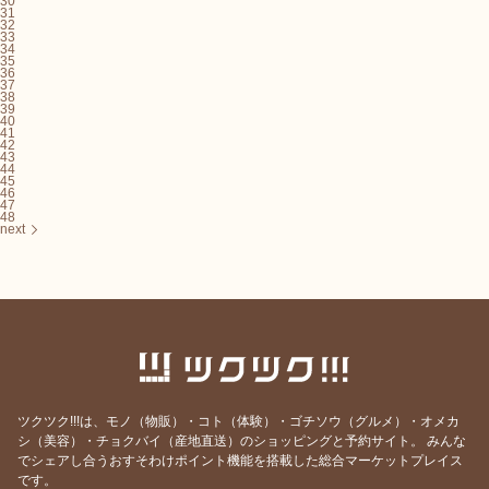
30
31
32
33
34
35
36
37
38
39
40
41
42
43
44
45
46
47
48
next
ツクツク!!!は、モノ（物販）・コト（体験）・ゴチソウ（グルメ）・オメカ
シ（美容）・チョクバイ（産地直送）のショッピングと予約サイト。
みんな
でシェアし合うおすそわけポイント機能を搭載した総合マーケットプレイス
です。