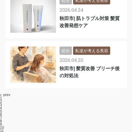
総合
私達が考える美容
2026.04.24
秋田市| 肌トラブル対策 髪質
改善発想ケア
総合
私達が考える美容
2026.04.20
秋田市| 髪質改善 ブリーチ後
の対処法
prev
1
2
3
4
5
6
7
8
9
10
11