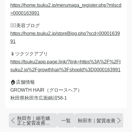
https://home.tsuku2.jp/merumaga_register.php?mlscd
=0000163991
💇‍♀️美容ブログ
https://home.tsuku2.jp/storeBlog.php?scd=00001639
91
📱ツクツクアプリ
https://tsuku2app.page.link/?link=https%3A%2F%2Ft
suku2.jp%2Fgrowthhair%3FshopId%3D0000163991
🏠店舗情報
GROWTH HAIR（グロースヘア）
秋田県秋田市広面鍋沼58-1
秋田市｜縮毛矯
一覧
秋田市｜髪質改善と縮毛
正と髪質改善｜
戻ってきたお客