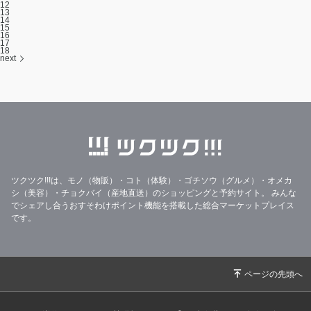
12
13
14
15
16
17
18
next
ツクツク!!!は、モノ（物販）・コト（体験）・ゴチソウ（グルメ）・オメカ
シ（美容）・チョクバイ（産地直送）のショッピングと予約サイト。
みんな
でシェアし合うおすそわけポイント機能を搭載した総合マーケットプレイス
です。