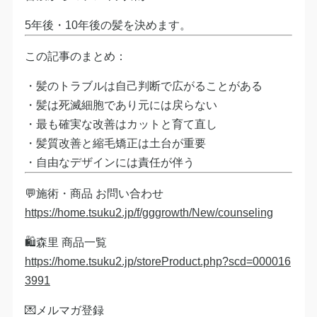
5年後・10年後の髪を決めます。
この記事のまとめ：
・髪のトラブルは自己判断で広がることがある
・髪は死滅細胞であり元には戻らない
・最も確実な改善はカットと育て直し
・髪質改善と縮毛矯正は土台が重要
・自由なデザインには責任が伴う
💬施術・商品 お問い合わせ
https://home.tsuku2.jp/f/gggrowth/New/counseling
🛍森里 商品一覧
https://home.tsuku2.jp/storeProduct.php?scd=000016
3991
💌メルマガ登録