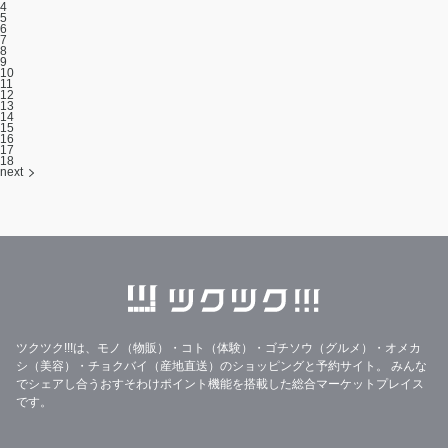
4
5
6
7
8
9
10
11
12
13
14
15
16
17
18
next
ツクツク!!!は、モノ（物販）・コト（体験）・ゴチソウ（グルメ）・オメカ
シ（美容）・チョクバイ（産地直送）のショッピングと予約サイト。
みんな
でシェアし合うおすそわけポイント機能を搭載した総合マーケットプレイス
です。