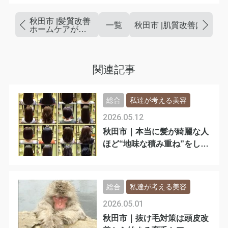
秋田市 |髪質改善
一覧
秋田市 |肌質改善は足し
ホームケアが結
果を変える
関連記事
総合
私達が考える美容
2026.05.12
秋田市｜本当に髪が綺麗な人
ほど“地味な積み重ね”をして
います
総合
私達が考える美容
2026.05.01
秋田市｜抜け毛対策は頭皮改