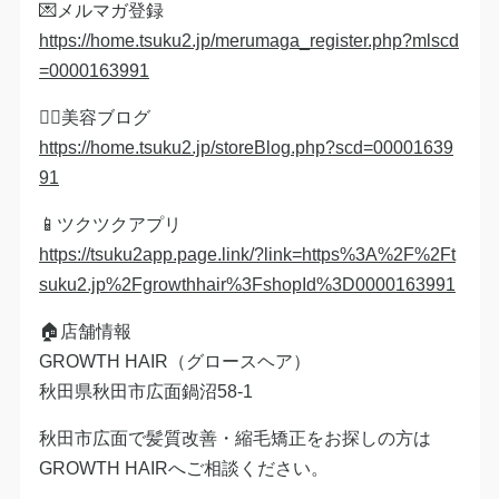
💌メルマガ登録
https://home.tsuku2.jp/merumaga_register.php?mlscd
=0000163991
💇‍♀️美容ブログ
https://home.tsuku2.jp/storeBlog.php?scd=00001639
91
📱ツクツクアプリ
https://tsuku2app.page.link/?link=https%3A%2F%2Ft
suku2.jp%2Fgrowthhair%3FshopId%3D0000163991
🏠店舗情報
GROWTH HAIR（グロースヘア）
秋田県秋田市広面鍋沼58-1
秋田市広面で髪質改善・縮毛矯正をお探しの方は
GROWTH HAIRへご相談ください。