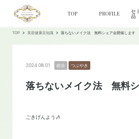
セ
TOP
PROFILE
品
TOP
美容健康豆知識
落ちないメイク法 無料シェア会開催します
2024.08.01
総合
つぶやき
落ちないメイク法 無料
ごきげんよう🎶