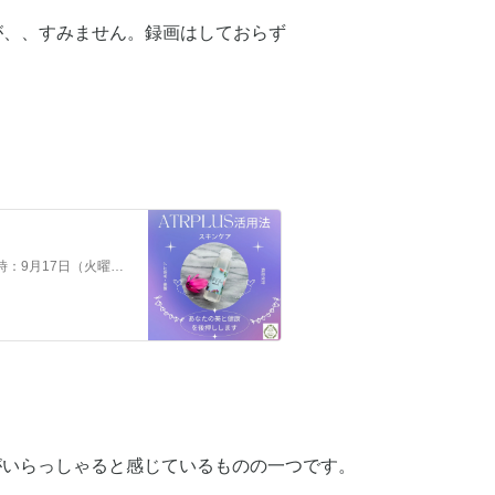
が、、すみません。録画はしておらず
特許機能水ATRPLUSの活用法セミナー（オンライン）です。日時：9月17日（火曜日） 20時〜21時参加費：100円講師：日本アロマ蒸留協会 代表理事 森 あつ子 ズームというオンライン配信システムを利用してのセミナーとなります。お申し込みをいただきました方へ、ズームの参加IDとパスワードをメールにてお送りします。ズームにスムーズに参加できるように、スマホ…
方がいらっしゃると感じているものの一つです。