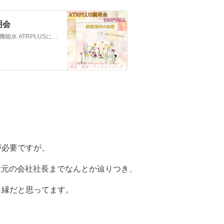
明会
ATR PLUSが、なぜ防腐剤なしに、鮮度を保持するのか他、特許機能水 ATRPLUSについての説明会です。各月定期開催 2024年８月25日（日） 16時半から18時半 リアル参加・ZOOM参加 お好きな方でご参加いただけます。参加費：550円（税込） ※ZOOMに関しては、お顔出しが必須となります。アーカイブはございません。リアル参加の方は、お申し…
が必要ですが、
、大元の会社社長までなんとか辿りつき、
と縁だと思ってます。