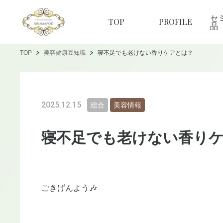
セ
TOP
PROFILE
品
TOP
美容健康豆知識
寝不足でも老けない香りケアとは？
2025.12.15
総合
美容情報
寝不足でも老けない香り
ごきげんよう🎶