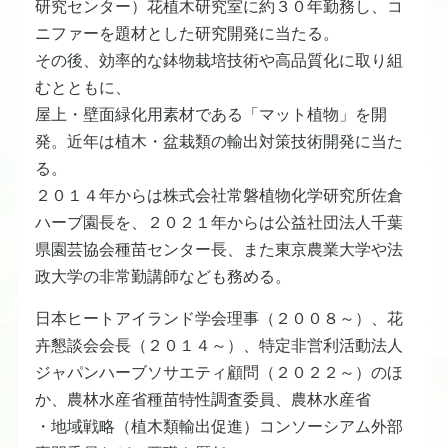
研究センター）花植木研究室に約３０年勤務し、コ
ニファーを題材とした研究開発に当たる。
その後、効率的な鉢物栽培技術や高品質化に取り組
むとともに、
屋上・壁面緑化用素材である「マット植物」を開
発。近年は植木・盆栽類の輸出対策技術開発に当た
る。
２０１４年からは株式会社常磐植物化学研究所佐倉
ハーブ園長を、２０２１年からは公益社団法人千葉
県園芸協会種苗センター長、また東京農業大学や法
政大学の非常勤講師なども務める。
日本ヒートアイランド学会理事（２００８～）、花
卉懇談会会長（２０１４～）、特定非営利活動法人
ジャパンハーブソサエティ顧問（２０２２～）のほ
か、農林水産省種苗特性調査委員、農林水産省
・地域戦略（植木類輸出促進）コンソーシアム外部