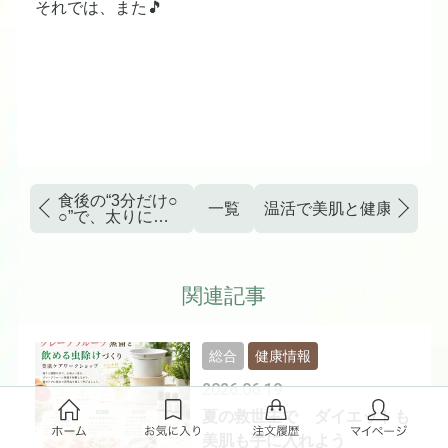
それでは、また🎵
食後の“3分だけ○
一覧
温活で美肌と健康を手に
○”で、太りにく
さが変わる？
関連記事
総合
健康情報
2026.06.19
夏の救世主で ダイエットも
美肌も手に入れよう