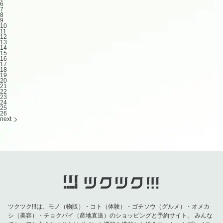
6
7
8
9
10
11
12
13
14
15
16
17
18
19
20
21
22
23
24
25
26
next
ツクツク!!!は、モノ（物販）・コト（体験）・ゴチソウ（グルメ）・オメカ
シ（美容）・チョクバイ（産地直送）のショッピングと予約サイト。
みんな