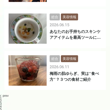
総合
美容情報
2026.06.15
あなたのお手持ちのスキンケ
アアイテムを最高ツールにす
る方法
総合
美容情報
2026.06.11
梅雨の肌ゆらぎ、実は"食べ
方"？３つの食材ご紹介
prev
1
2
3
4
5