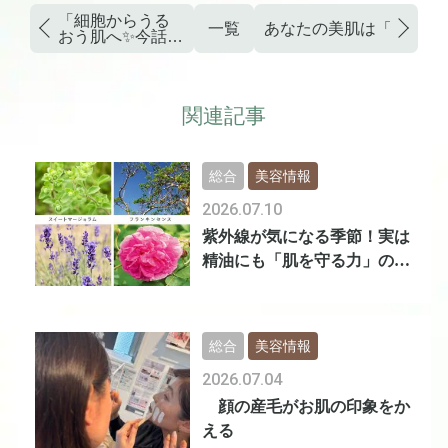
「細胞からうる
一覧
あなたの美肌は「腸」か
おう肌へ✨今話題
の“ポリアミン
水”ATR PLUS
関連記事
総合
美容情報
2026.07.10
紫外線が気になる季節！実は
精油にも「肌を守る力」の差
があります
総合
美容情報
2026.07.04
顔の産毛がお肌の印象をか
える