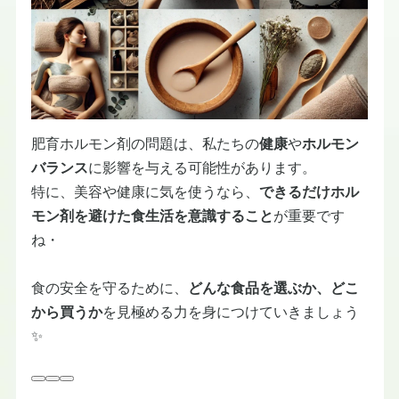
肥育ホルモン剤の問題は、私たちの
健康
や
ホルモン
バランス
に影響を与える可能性があります。
特に、美容や健康に気を使うなら、
できるだけホル
モン剤を避けた食生活を意識すること
が重要です
ね・
食の安全を守るために、
どんな食品を選ぶか、どこ
から買うか
を見極める力を身につけていきましょう
✨