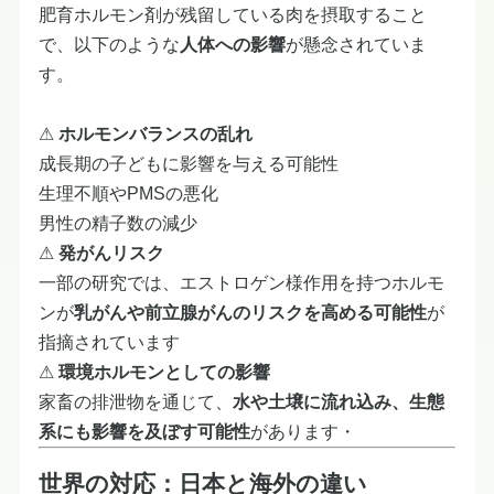
肥育ホルモン剤が残留している肉を摂取すること
で、以下のような
人体への影響
が懸念されていま
す。
⚠
ホルモンバランスの乱れ
成長期の子どもに影響を与える可能性
生理不順やPMSの悪化
男性の精子数の減少
⚠
発がんリスク
一部の研究では、エストロゲン様作用を持つホルモ
ンが
乳がんや前立腺がんのリスクを高める可能性
が
指摘されています
⚠
環境ホルモンとしての影響
家畜の排泄物を通じて、
水や土壌に流れ込み、生態
系にも影響を及ぼす可能性
があります・
世界の対応：日本と海外の違い