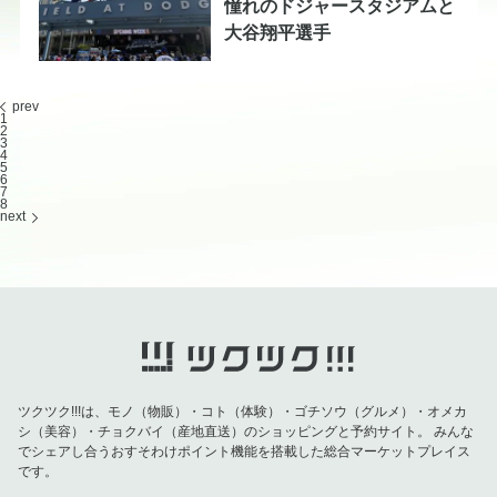
憧れのドジャースタジアムと
大谷翔平選手
prev
1
2
3
4
5
6
7
8
next
ツクツク!!!は、モノ（物販）・コト（体験）・ゴチソウ（グルメ）・オメカ
シ（美容）・チョクバイ（産地直送）のショッピングと予約サイト。
みんな
でシェアし合うおすそわけポイント機能を搭載した総合マーケットプレイス
です。