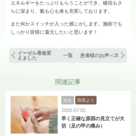
エネルギーをたっぷりもらうことができ、確信もさ
らに深まり、氣も心も体も充実しております。
また何かスイッチが入った感じがします。施術でも
しっかり皆様に還元したいと思います！
イーゼル看板変
一覧
患者様のお声＜2024年冬
えました
関連記事
総合
院長より
2026.07.02
早く正確な原因の見立てが大
切（足の甲の痛み）