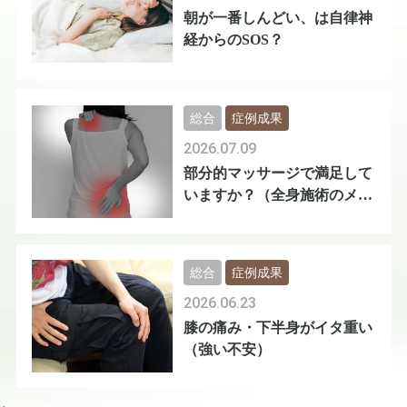
朝が一番しんどい、は自律神
経からのSOS？
総合
症例成果
2026.07.09
部分的マッサージで満足して
いますか？（全身施術のメリ
ット）
総合
症例成果
2026.06.23
膝の痛み・下半身がイタ重い
（強い不安）