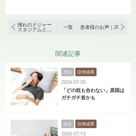
憧れのドジャー
一覧
患者様のお声｜2026年冬
スタジアムと大
谷翔平選手
関連記事
総合
症例成果
2026.07.30
「どの枕も合わない」原因は
ガチガチ首かも
総合
症例成果
2026.07.15