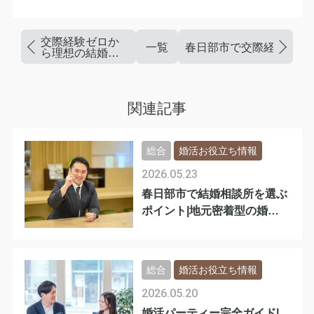
交際経験ゼロか
一覧
春日部市で交際経験が少
ら理想の結婚
へ！春日部市で
の婚活ガイド
関連記事
総合
婚活お役立ち情報
2026.05.23
春日部市で結婚相談所を選ぶ
ポイント|地元密着型の婚活
支援
総合
婚活お役立ち情報
2026.05.20
婚活パーティー完全ガイド|