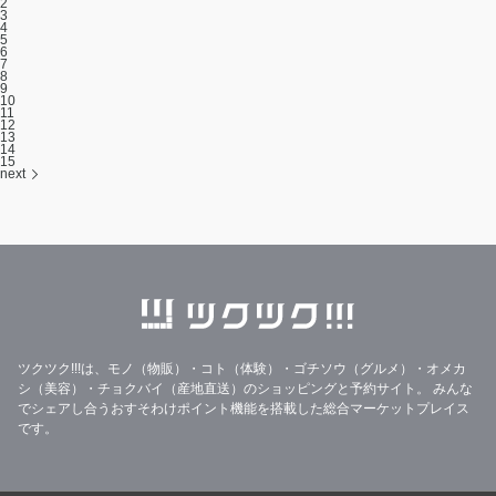
2
3
4
5
6
7
8
9
10
11
12
13
14
15
next
ツクツク!!!は、モノ（物販）・コト（体験）・ゴチソウ（グルメ）・オメカ
シ（美容）・チョクバイ（産地直送）のショッピングと予約サイト。
みんな
でシェアし合うおすそわけポイント機能を搭載した総合マーケットプレイス
です。