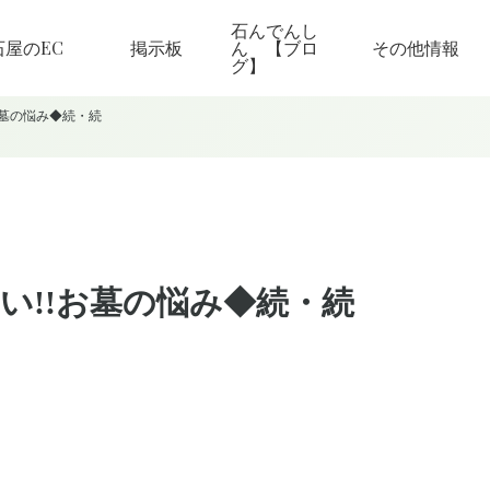
石んでんし
石屋のEC
掲示板
ん 【ブロ
その他情報
グ】
お墓の悩み◆続・続
しい!!お墓の悩み◆続・続