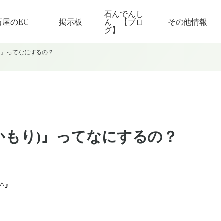
石んでんし
石屋のEC
掲示板
ん 【ブロ
その他情報
グ】
り)』ってなにするの？
はかもり)』ってなにするの？
^^
♪