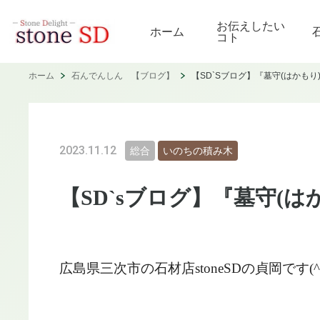
お伝えしたい
ホーム
コト
ホーム
石んでんしん 【ブログ】
【SD`Sブログ】『墓守(はかも
2023.11.12
総合
いのちの積み木
【SD`sブログ】『墓守(
広島県三次市の石材店
stoneSD
の貞岡です
(