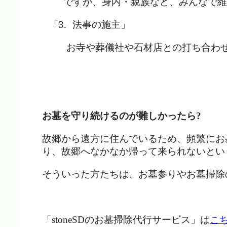
ですが、身内・親族など、みんなで維
「3.
法事の施主」
お寺や葬儀社や石材店との打ち合わ
お墓を守り続けるのが難しかったら
?
故郷から遠方に住んでいるため、頻繁にお
り、故郷へなかなか帰って来られないとい
そういった方たちは、お墓参りやお墓掃除
「
stoneSD
のお墓掃除代行サービス」は
こ