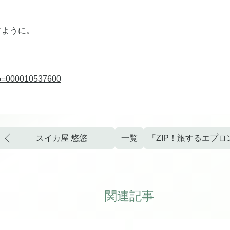
すように。
Ino=000010537600
スイカ屋 悠悠
一覧
関連記事