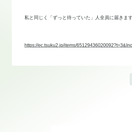
私と同じく「ずっと待っていた」人全員に届きま
https://ec.tsuku2.jp/items/65129436020092?t=3&