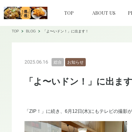
TOP
ABOUT US
P
TOP
BLOG
「よ〜いドン！」に出ます！
2025.06.16
総合
お知らせ
「よ〜いドン！」に出ま
「ZIP！」に続き、6月12日(木)にもテレビの撮