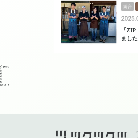
総合
2025.
「ZI
ました
prev
1
2
3
4
5
next