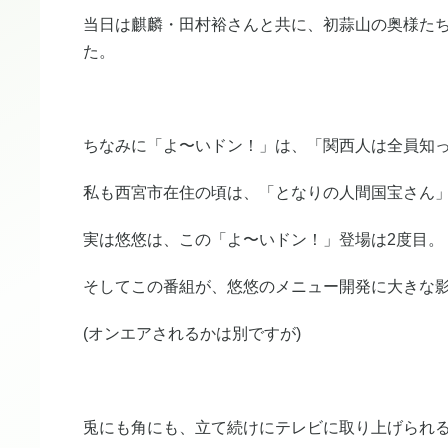
当日は麒麟・田村裕さんと共に、初蒜山の奥様た
た。
ちなみに「よ〜いドン！」は、「関西人は全員知
私も西宮市在住の頃は、「となりの人間国宝さん
実は悠悠は、この「よ〜いドン！」登場は2度目。
そしてこの番組が、悠悠のメニュー開発に大きな
(オンエアされるかは別ですが)
兎にも角にも、立て続けにテレビに取り上げられ