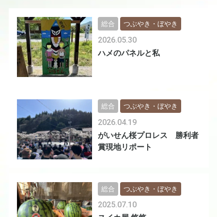
総合
つぶやき・ぼやき
2026.05.30
ハメのパネルと私
総合
つぶやき・ぼやき
2026.04.19
がいせん桜プロレス 勝利者
賞現地リポート
総合
つぶやき・ぼやき
2025.07.10