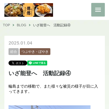
TOP
BLOG
いざ能登へ 活動記録④
2025.01.04
総合
つぶやき・ぼやき
いざ能登へ 活動記録④
輪島までの移動で、また様々な被災の様子が目に入
ってきます。