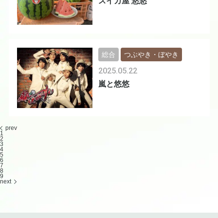
スイカ屋 悠悠
総合
つぶやき・ぼやき
2025.05.22
嵐と悠悠
prev
1
2
3
4
5
6
7
8
9
next