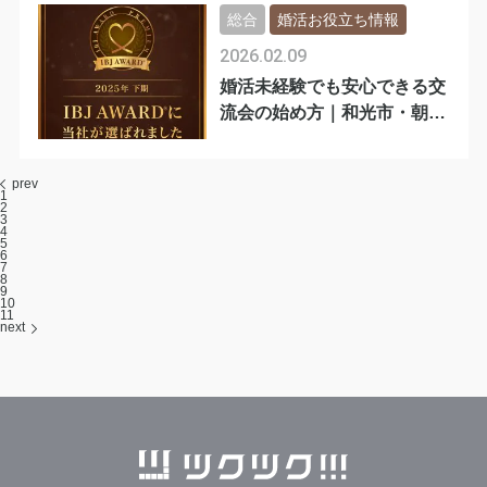
総合
婚活お役立ち情報
2026.02.09
婚活未経験でも安心できる交
流会の始め方｜和光市・朝霞
市
prev
1
2
3
4
5
6
7
8
9
10
11
next