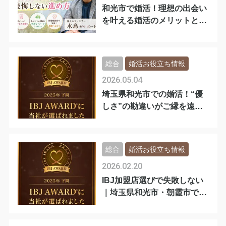
和光市で婚活！理想の出会い
を叶える婚活のメリットと後
悔しない進め
総合
婚活お役立ち情報
2026.05.04
埼玉県和光市での婚活！“優
しさ”の勘違いがご縁を遠ざ
ける理由
総合
婚活お役立ち情報
2026.02.20
IBJ加盟店選びで失敗しない
｜埼玉県和光市・朝霞市で本
気の婚活