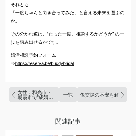
それとも
「一度ちゃんと向き合ってみた」と言える未来を選ぶの
か。
その分かれ道は、“たった一度、相談するかどうか” の一
歩を踏み出せるかです。
婚活相談予約フォーム
⇒
https://reserva.be/buddybridal
女性：和光市・
一覧
仮交際の不安を解消する
朝霞市で“成婚に
つながる婚活方
法”を選ぶ
関連記事