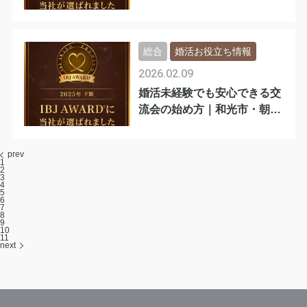
気の婚活
総合
婚活お役立ち情報
2026.02.09
婚活未経験でも安心できる交
流会の始め方｜和光市・朝霞
市
prev
1
2
3
4
5
6
7
8
9
10
11
next