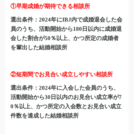
①早期成婚が期待できる相談所
選出条件：
2024
年に
IBJ
内で成婚退会した会
員のうち、活動開始から
180
日以内に成婚退
会した割合が
50
％以上、かつ所定の成婚者
を輩出した結婚相談所
②短期間でお見合い成立しやすい相談所
選出条件：
2024
年に入会した会員のうち、
活動開始から
30
日以内のお見合い成立率が
7
0
％以上、かつ所定の入会数とお見合い成立
件数を達成した結婚相談所