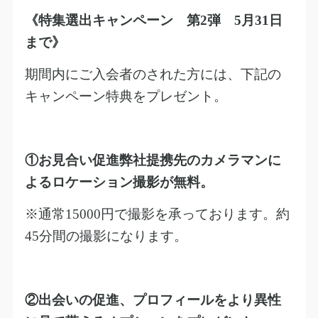
《特集選出キャンペーン 第
2
弾
5
月
31
日
まで》
期間内にご入会者のされた方には、下記の
キャンペーン特典をプレゼント。
①お見合い促進弊社提携先のカメラマンに
よるロケーション撮影が無料。
※通常
15000
円で撮影を承っております。約
45
分間の撮影になります。
②出会いの促進、プロフィールをより異性