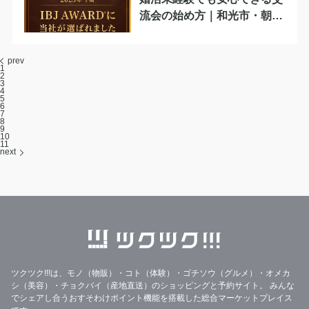
流会の始め方｜和光市・朝霞
市
prev
1
2
3
4
5
6
7
8
9
10
11
next
ツクツク!!!は、モノ（物販）・コト（体験）・ゴチソウ（グルメ）・オメカ
シ（美容）・チョクバイ（産地直送）のショッピングと予約サイト。
みんな
でシェアし合うおすそわけポイント機能を搭載した総合マーケットプレイス