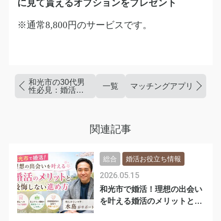
に見て貰えるオプションをプレゼント
※通常
8,800
円のサービスです。
和光市の30代男
一覧
マッチングアプリで騙さ
性必見：婚活初
心者向けサポー
トで理想のパー
トナー
関連記事
総合
婚活お役立ち情報
2026.05.15
和光市で婚活！理想の出会い
を叶える婚活のメリットと後
悔しない進め