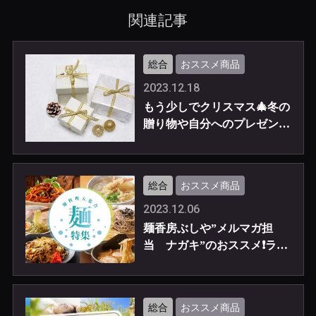
関連記事
総合
おススメ商品
2023.12.18
もう少しでクリスマス🎄冬の
贈り物や自分へのプレゼント
特集です
総合
おススメ商品
2023.12.06
麺香房ぶしや”メルマガ担
当 ナガキ”のおススメ❗️ラー
メン特集
総合
おススメ商品