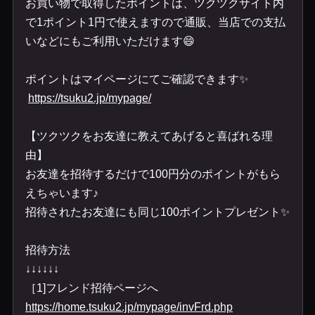
お買い物で取得したポイントは、ツクツクサイト内
で
1
ポイント
1
円で使えますので通販、当店での支払
いなどにもご利用いただけます
😄
ポイントはマイページにてご確認できます
✨
https://tsuku2.jp/mypage/
【ツクツクをお友達に教えてあげると喜ばれる理
由】
お友達を招待するだけで
100
円分のポイントがもら
えちゃいます♪
招待されたお友達にも同じ
100
ポイントプレゼント
✨
招待方法
↓↓↓↓↓↓
［
1]
フレンド招待ページへ
https://home.tsuku2.jp/mypage/invFrd.php