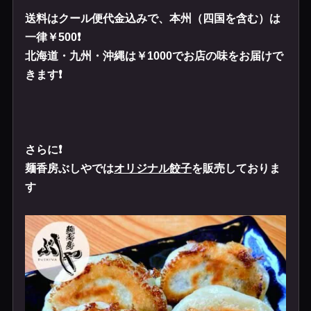
送料はクール便代金込みで、本州（四国を含む）は
一律￥
500❗️
北海道・九州・沖縄は￥
1000
でお店の味をお届けで
きます❗️
さらに❗️
麺香房ぶしやでは
オリジナル餃子
を販売しておりま
す