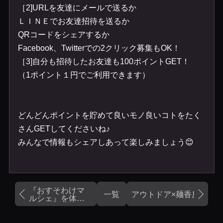
［
2]URL
を友達にメールで送るか
ＬＩＮＥでお友達招待を送るか
QR
コードをシェアするか
Facebook
、
Twitter
での
2
クリック募集も
OK
！
［
3]
自分も招待したお友達も
100
ポイント
GET
！
（
1
ポイント１円でご利用できます）
どんどんポイントを貯めて良いモノ良いコトをたく
さん
GET
してくださいね♪
みんなで情報もシェアしあって楽しみましょう
😊
『おすそわけマ
一覧
アウトドア×麺香房ぶしや
ルシェ』を体験
してきました❗️