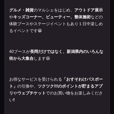
グルメ・雑貨
のマルシェをはじめ、
アウトドア展示
や
キッズコーナー、ビューティー、整体施術
などの
体験ブースやステージイベントもあり１日中楽しめ
るイベントです😁
40ブースが
長岡だけではなく、新潟県内のいろんな
街から大集合
します😆
お得なサービスを受けられる
「おすそわけパスポー
ト」
の引換や、
ツクツク!!!のポイントが貯まるアプ
リ
や
ウェブチケット
でのお買い物をお楽しみくださ
い❗️