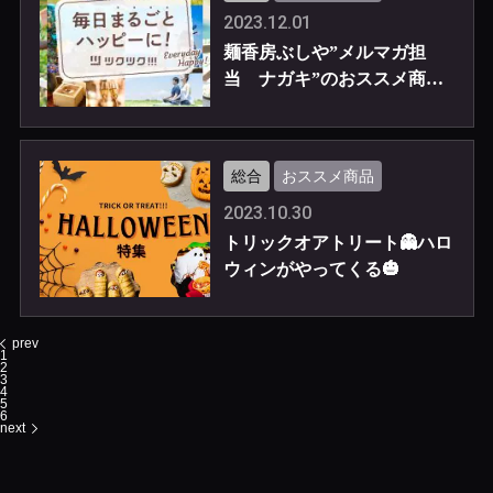
2023.12.01
麺香房ぶしや”メルマガ担
当 ナガキ”のおススメ商品
😄
総合
おススメ商品
2023.10.30
トリックオアトリート👻ハロ
ウィンがやってくる🎃
prev
1
2
3
4
5
6
next