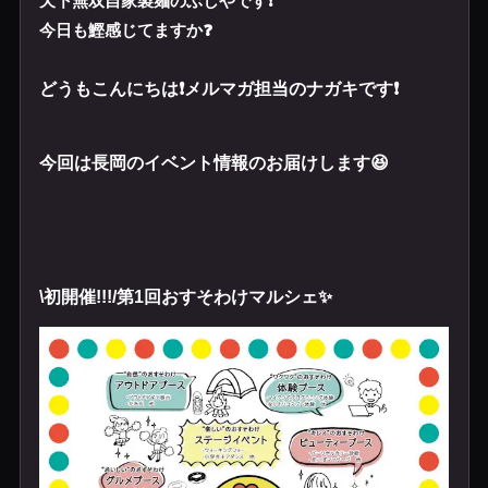
天下無双自家製麺のぶしやです❗️
今日も鰹感じてますか❓
どうもこんにちは❗️メルマガ担当のナガキです❗️
今回は長岡のイベント情報のお届けします😆
\初開催!!!/第1回おすそわけマルシェ✨