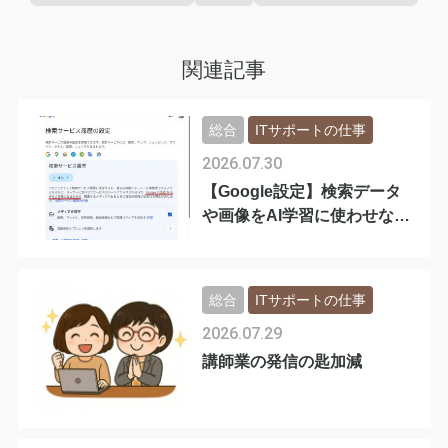
ツクツク!!!の可能
性10選
関連記事
総合
ITサポートの仕事
2026.07.30
【Google設定】検索データ
や画像をAI学習に使わせない
手順
総合
ITサポートの仕事
2026.07.29
講師業の発信の匙加減