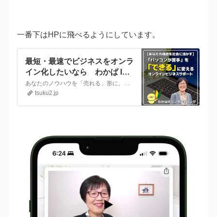
一番下はHPに飛べるようにしています。
最短・最速でビジネスをオンラ
イン化したいなら わかば IT
コンサルティング｜河内長野市
あなたのノウハウを「売れる」形に。最短・最速、3か月集中でビジネスオンライン化にチャレンジしてみませんか？好きなことを仕事にしたい40代以上の方のビジネスオンライン化プロデューサー、ツクツク!!! ECコンサルタントの山本和美です。メルマガ、チラシ、webチケット、セールストークや動画、プレゼン資料を魅力的に整えて、売上アップを目指しませんか？初めての方でも…
tsuku2.jp