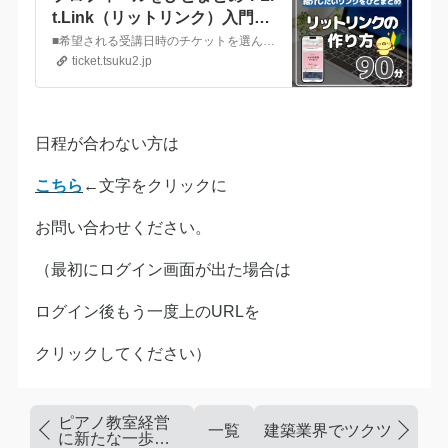
t.Link（リットリンク）入門講
座 60分＋個別サポート30分
■希望される受講日時のチケットを選んで購入してください■プロフィールのおまとめリンク【Lit.Link（リットリンク）】の作り方入門講座です。こちらは元小学校の教師だからこそできる、パソコン苦手😅な方でも安心してご参加いただける講座です。
ticket.tsuku2.jp
日程が合わない方は
こちら
←文字をクリックに
お問い合わせください。
（最初にログイン画面が出た場合は
ログイン後もう一度上のURLを
クリックしてください）
ピアノ教室経営
一覧
建築業界でツクツク!!!が
に新たな一歩！