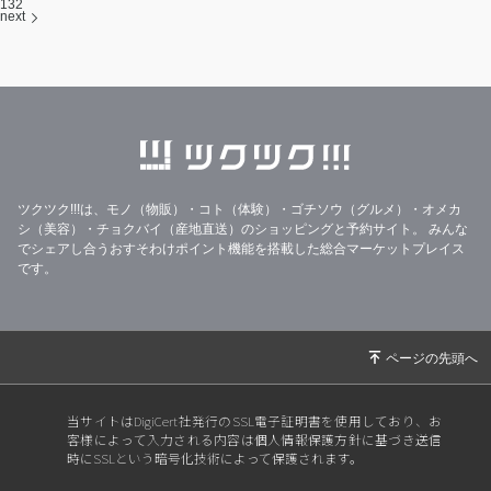
132
next
ツクツク!!!は、モノ（物販）・コト（体験）・ゴチソウ（グルメ）・オメカ
シ（美容）・チョクバイ（産地直送）のショッピングと予約サイト。
みんな
でシェアし合うおすそわけポイント機能を搭載した総合マーケットプレイス
です。
当サイトはDigiCert社発行のSSL電子証明書を使用しており、お
客様によって入力される内容は個人情報保護方針に基づき送信
時にSSLという暗号化技術によって保護されます。