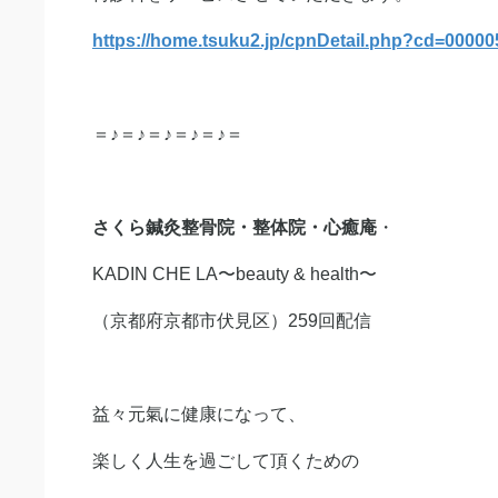
https://home.tsuku2.jp/cpnDetail.php?cd=000
＝♪＝♪＝♪＝♪＝♪＝
さくら鍼灸整骨院・整体院・心癒庵
・
KADIN CHE LA〜beauty & health〜
（京都府京都市伏見区）259回配信
益々元氣に健康になって、
楽しく人生を過ごして頂くための