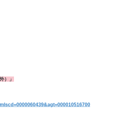
象外）」
p?mlscd=0000060439&agt=000010516700