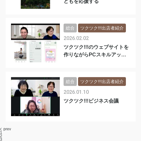
どもを応援する
総合
ツクツク!!!出店者紹介
2026.02.02
ツクツク!!!のウェブサイトを
作りながらPCスキルアップ
✨
総合
ツクツク!!!出店者紹介
2026.01.10
ツクツク!!!ビジネス会議
prev
1
2
3