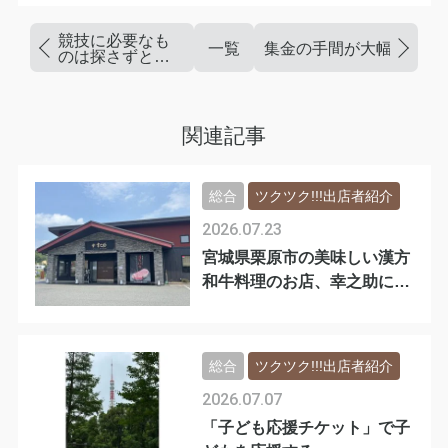
競技に必要なも
一覧
集金の手間が大幅に省け
のは探さずとも
手に入る
関連記事
総合
ツクツク!!!出店者紹介
2026.07.23
宮城県栗原市の美味しい漢方
和牛料理のお店、幸之助に行
ってきました
総合
ツクツク!!!出店者紹介
2026.07.07
「子ども応援チケット」で子