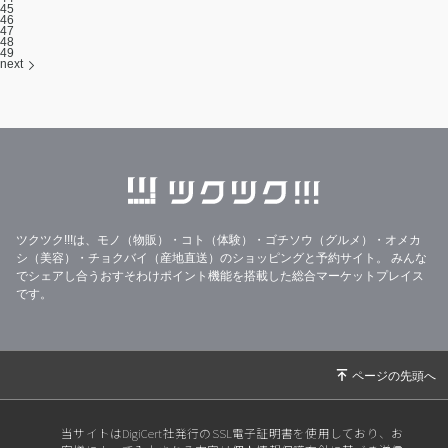
45
46
47
48
49
next
ツクツク!!!は、モノ（物販）・コト（体験）・ゴチソウ（グルメ）・オメカ
シ（美容）・チョクバイ（産地直送）のショッピングと予約サイト。
みんな
でシェアし合うおすそわけポイント機能を搭載した総合マーケットプレイス
です。
当サイトはDigiCert社発行のSSL電子証明書を使用しており、お